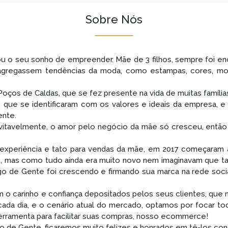
Sobre Nós
u o seu sonho de empreender. Mãe de 3 filhos, sempre foi encan
, agregassem tendências da moda, como estampas, cores, m
oços de Caldas, que se fez presente na vida de muitas família
os, que se identificaram com os valores e ideais da empresa,
ente.
 inevitavelmente, o amor pelo negócio da mãe só cresceu, ent
 experiência e tato para vendas da mãe, em 2017 começaram a 
te, mas como tudo ainda era muito novo nem imaginavam que t
go de Gente foi crescendo e firmando sua marca na rede socia
 o carinho e confiança depositados pelos seus clientes, que
da dia, e o cenário atual do mercado, optamos por focar tod
erramenta para facilitar suas compras, nosso ecommerce!
de Gente, ficaremos muito felizes e honrados em tê-los conosc