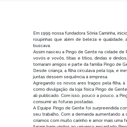
Em 1999 nossa fundadora Sônia Caminha, inicio
roupinhas que além de beleza e qualidade
buscava.
Assim nasceu a Pingo de Gente na cidade de P
vovós e vovôs, titias e titios, dindas e dind
tornaram amigos e parte da família Pingo de G
Desde criança, a filha circulava pela loja, e
juntas dessem sequência à empresa.
Agregando os novos ares tragos pela filha, à
como divulgação da loja física Pingo de Gen
ali publicado. Com isso, pouco a pouco, a Pin
consumir as fofuras postadas.
A Equipe Pingo de Gente foi surpreendida com
seu trabalho. Com a demanda aumentando a ca
criamos com muito carinho e amor mais uma f
Sejam bem vindos ao universo encantado Pingo 