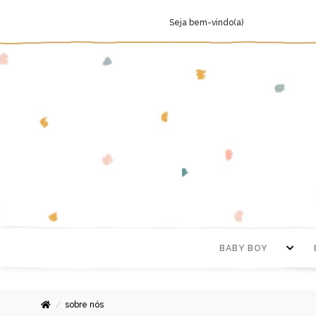
Seja bem-vindo(a)
BABY BOY
sobre nós