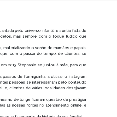
tada pelo universo infantil, e sentia falta de
odelos, mas sempre com o toque lúdico que
s, materializando o sonho de mamães e papais,
 e que, com o passar do tempo, de clientes, se
ão em 2013 Stephanie se juntou à mãe, para que
passos de formiguinha, a utilizar o Instagram
antas pessoas se interessariam pelo conteúdo
l, e, clientes de várias localidades desejavam
 mesmo de longe fizeram questão de prestigiar
as as nossas forças no atendimento online, e
o, e fazer parte da história da sua família!