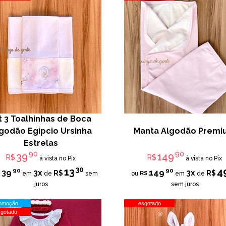
t 3 Toalhinhas de Boca
godão Egípcio Ursinha
Manta Algodão Prem
Estrelas
90
90
39
149
R$
R$
à vista no Pix
à vista no Pix
30
13
4
90
90
39
149
3x
3x
R$
R$
$
R$
em
de
sem
ou
em
de
juros
sem juros
omoção
esgotado
sgotado