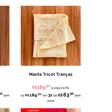
Manta Tricot Tranças
90
189
R$
à vista no Pix
30
30
63
90
189
3x
R$
R$
sem
ou
em
de
sem
juros
esgotado