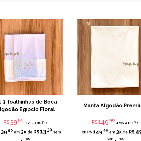
t 3 Toalhinhas de Boca
Manta Algodão Prem
lgodão Egípcio Floral
90
90
39
149
R$
R$
à vista no Pix
à vista no Pix
30
13
4
90
90
39
149
3x
3x
R$
R$
$
R$
em
de
sem
ou
em
de
juros
sem juros