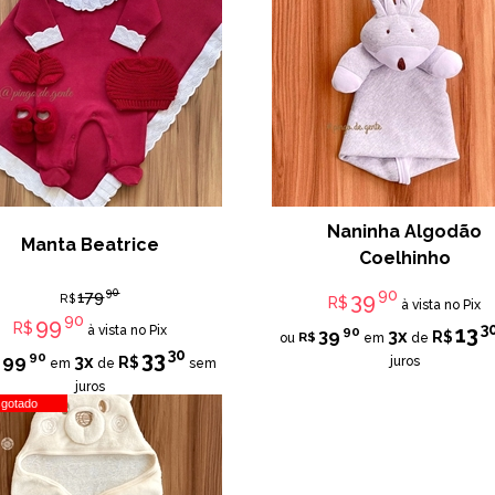
Naninha Algodão
Manta Beatrice
Coelhinho
90
90
179
39
R$
R$
à vista no Pix
90
99
R$
3
13
à vista no Pix
90
39
3x
R$
R$
ou
em
de
30
33
90
99
3x
R$
juros
em
de
sem
juros
sgotado