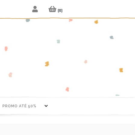
[
0
]
PROMO ATÉ 50%