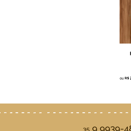
R$
ou
9 9939-4
35