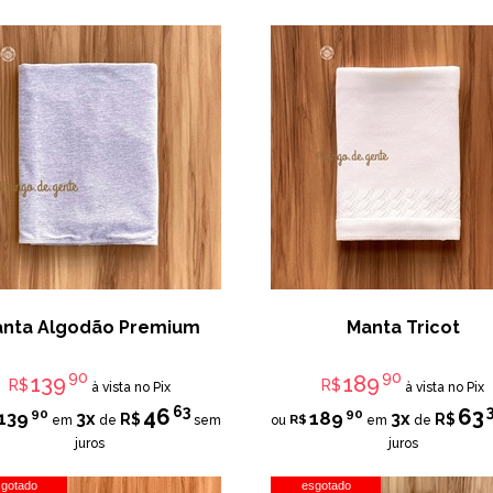
nta Algodão Premium
Manta Tricot
90
90
139
189
R$
R$
à vista no Pix
à vista no Pix
63
46
63
90
90
139
189
3x
3x
R$
R$
R$
em
de
sem
ou
em
de
juros
juros
sgotado
esgotado