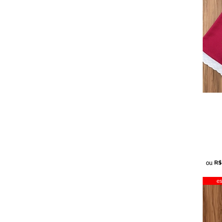
R$
ou
e