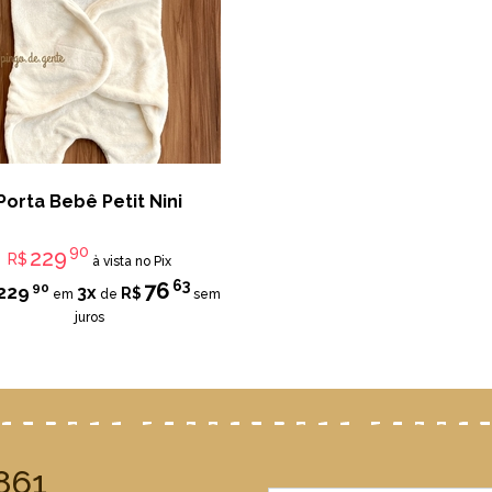
Porta Bebê Petit Nini
90
229
R$
à vista no Pix
63
76
90
229
3x
R$
em
de
sem
juros
861