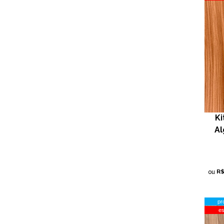
Ki
Al
R
ou
pr
e