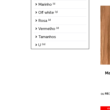
Marinho
[1]
Off white
[3]
Rosa
[2]
Vermelho
[2]
Tamanhos
U
[11]
Ma
R$
ou
e