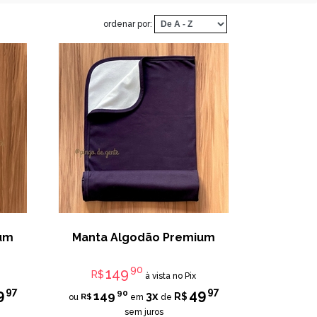
ordenar por:
ium
Manta Algodão Premium
90
149
R$
à vista no Pix
97
97
9
49
90
149
3x
R$
R$
ou
em
de
sem juros