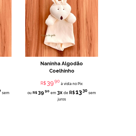
Naninha Algodão
Coelhinho
90
39
R$
à vista no Pix
0
30
13
90
39
3x
R$
R$
sem
ou
em
de
sem
juros