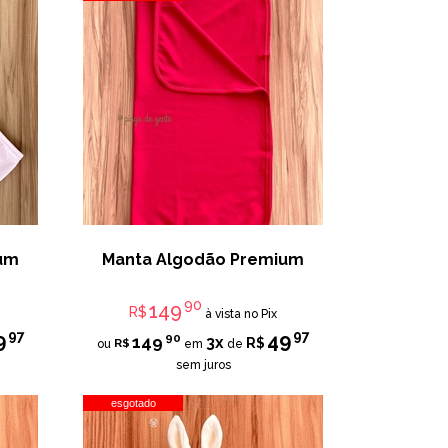
ium
Manta Algodão Premium
90
149
R$
à vista no Pix
97
97
9
49
90
149
3x
R$
R$
ou
em
de
sem juros
esgotado